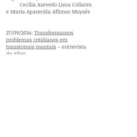
Cecília Azevedo Lima Collares
e Maria Aparecida Affonso Moysés
27/09/2014:
Transformamos
problemas cotidianos em
transtornos mentais
– entrevista
de Allen
Frances, diretor da
quarta edição do DSM, para El País
- Brasil
05/08/2013:
A ritalina e os riscos de
um 'genocídio do futuro'
–
entrevista da pediatra Maria
Aparecida Affonso
Moysés, militante do
Despatologiza, para o Portal da